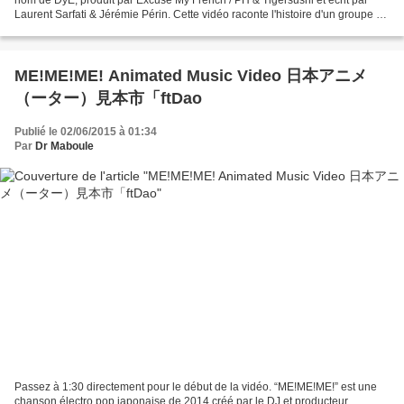
Laurent Sarfati & Jérémie Périn. Cette vidéo raconte l'histoire d'un groupe de
jeune s’introduisant dans...
ME!ME!ME! Animated Music Video 日本アニメ
（ーター）見本市「ftDao
Publié le 02/06/2015 à 01:34
Par
Dr Maboule
Passez à 1:30 directement pour le début de la vidéo. “ME!ME!ME!” est une
chanson électro pop japonaise de 2014 créé par le DJ et producteur